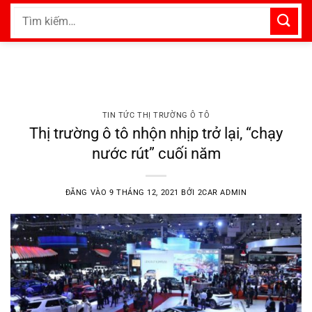
Bỏ
Tìm
qua
kiếm:
nội
dung
TIN TỨC THỊ TRƯỜNG Ô TÔ
Thị trường ô tô nhộn nhịp trở lại, “chạy
nước rút” cuối năm
ĐĂNG VÀO
9 THÁNG 12, 2021
BỞI
2CAR ADMIN