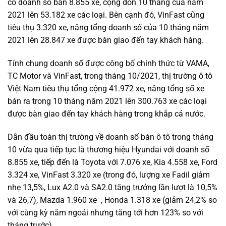
có doanh số bán 8.855 xe, cộng dồn 10 tháng của năm
2021 lên 53.182 xe các loại. Bên cạnh đó, VinFast cũng
tiêu thụ 3.320 xe, nâng tổng doanh số của 10 tháng năm
2021 lên 28.847 xe được bàn giao đến tay khách hàng.
Tính chung doanh số được công bố chính thức từ VAMA,
TC Motor và VinFast, trong tháng 10/2021, thị trường ô tô
Việt Nam tiêu thụ tổng cộng 41.972 xe, nâng tổng số xe
bán ra trong 10 tháng năm 2021 lên 300.763 xe các loại
được bàn giao đến tay khách hàng trong khắp cả nước.
Dẫn đầu toàn thị trường về doanh số bán ô tô trong tháng
10 vừa qua tiếp tục là thương hiệu Hyundai với doanh số
8.855 xe, tiếp đến là Toyota với 7.076 xe, Kia 4.558 xe, Ford
3.324 xe, VinFast 3.320 xe (trong đó, lượng xe Fadil giảm
nhẹ 13,5%, Lux A2.0 và SA2.0 tăng trưởng lần lượt là 10,5%
và 26,7), Mazda 1.960 xe , Honda 1.318 xe (giảm 24,2% so
với cùng kỳ năm ngoái nhưng tăng tới hơn 123% so với
tháng trước)…