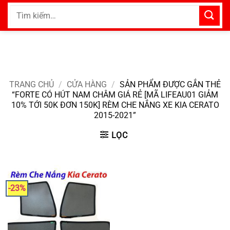
Bỏ
Tìm
qua
kiếm:
nội
dung
TRANG CHỦ
/
CỬA HÀNG
/
SẢN PHẨM ĐƯỢC GẮN THẺ
“FORTE CÓ HÚT NAM CHÂM GIÁ RẺ [MÃ LIFEAU01 GIẢM
10% TỚI 50K ĐƠN 150K] RÈM CHE NẮNG XE KIA CERATO
2015-2021”
LỌC
-23%