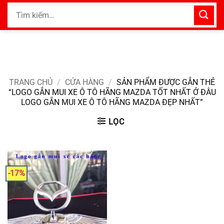
Bỏ
Tìm
qua
kiếm:
nội
dung
TRANG CHỦ
/
CỬA HÀNG
/
SẢN PHẨM ĐƯỢC GẮN THẺ
“LOGO GẮN MUI XE Ô TÔ HÃNG MAZDA TỐT NHẤT Ở ĐÂU
LOGO GẮN MUI XE Ô TÔ HÃNG MAZDA ĐẸP NHẤT”
LỌC
-17%