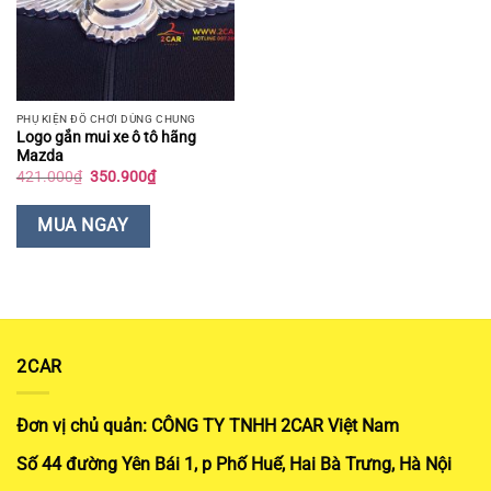
PHỤ KIỆN ĐỒ CHƠI DÙNG CHUNG
Logo gắn mui xe ô tô hãng
Mazda
Giá
Giá
421.000
₫
350.900
₫
gốc
hiện
là:
tại
421.000₫.
là:
MUA NGAY
350.900₫.
2CAR
Đơn vị chủ quản: CÔNG TY TNHH 2CAR Việt Nam
Số 44 đường Yên Bái 1, p Phố Huế, Hai Bà Trưng, Hà Nội