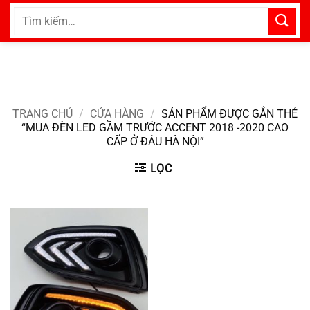
Bỏ
Tìm
qua
kiếm:
nội
dung
TRANG CHỦ
/
CỬA HÀNG
/
SẢN PHẨM ĐƯỢC GẮN THẺ
“MUA ĐÈN LED GẦM TRƯỚC ACCENT 2018 -2020 CAO
CẤP Ở ĐÂU HÀ NỘI”
LỌC