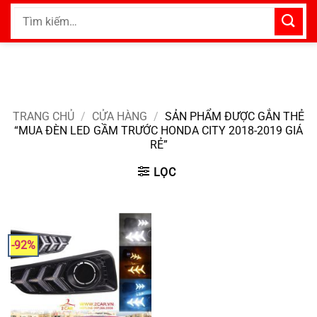
Bỏ
Tìm
qua
kiếm:
nội
dung
TRANG CHỦ
/
CỬA HÀNG
/
SẢN PHẨM ĐƯỢC GẮN THẺ
“MUA ĐÈN LED GẦM TRƯỚC HONDA CITY 2018-2019 GIÁ
RẺ”
LỌC
-92%