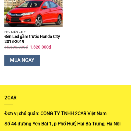
PHỤ KIỆN CITY
Đèn Led gầm trước Honda City
2018-2019
Giá
Giá
15.600.000
₫
1.320.000
₫
gốc
hiện
là:
tại
15.600.000₫.
là:
MUA NGAY
1.320.000₫.
2CAR
Đơn vị chủ quản: CÔNG TY TNHH 2CAR Việt Nam
Số 44 đường Yên Bái 1, p Phố Huế, Hai Bà Trưng, Hà Nội