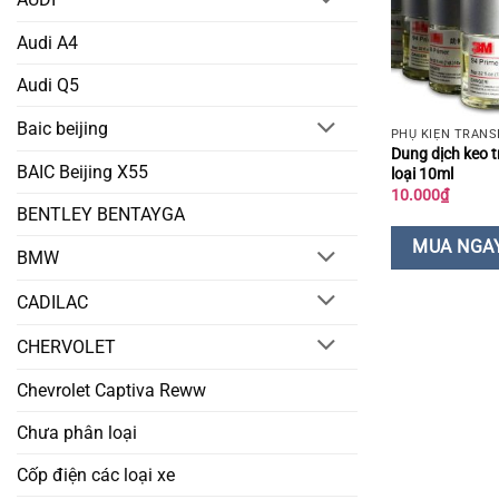
Audi A4
Audi Q5
Baic beijing
PHỤ KIỆN TRANS
Dung dịch keo t
BAIC Beijing X55
loại 10ml
10.000
₫
BENTLEY BENTAYGA
MUA NGA
BMW
CADILAC
CHERVOLET
Chevrolet Captiva Reww
Chưa phân loại
Cốp điện các loại xe