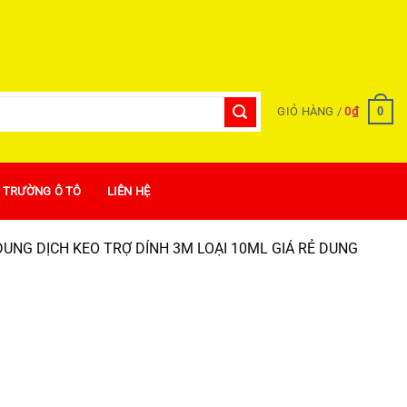
0
GIỎ HÀNG /
0
₫
Ị TRƯỜNG Ô TÔ
LIÊN HỆ
UNG DỊCH KEO TRỢ DÍNH 3M LOẠI 10ML GIÁ RẺ DUNG