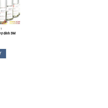
IT
rợ dính 3M
Y