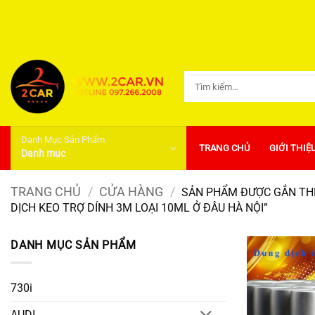
Bỏ
qua
nội
dung
Tìm
kiếm:
Danh Mục Sản Phẩm
TRANG CHỦ
GIỚI THIỆ
Danh mục
TRANG CHỦ
/
CỬA HÀNG
/
SẢN PHẨM ĐƯỢC GẮN THẺ
DỊCH KEO TRỢ DÍNH 3M LOẠI 10ML Ở ĐÂU HÀ NỘI”
DANH MỤC SẢN PHẨM
730i
AUDI