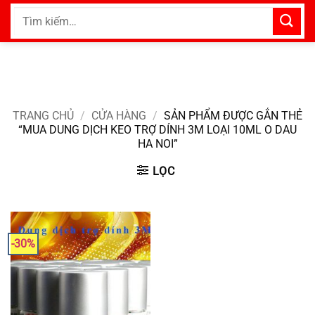
Bỏ
Tìm
qua
kiếm:
nội
dung
TRANG CHỦ
/
CỬA HÀNG
/
SẢN PHẨM ĐƯỢC GẮN THẺ
“MUA DUNG DỊCH KEO TRỢ DÍNH 3M LOẠI 10ML O DAU
HA NOI”
LỌC
-30%