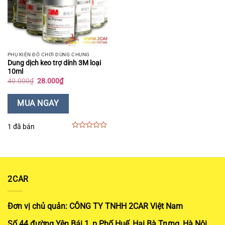
PHỤ KIỆN ĐỒ CHƠI DÙNG CHUNG
Dung dịch keo trợ dính 3M loại
10ml
Giá
Giá
40.000
₫
28.000
₫
gốc
hiện
là:
tại
40.000₫.
là:
MUA NGAY
28.000₫.
1 đã bán
0
out
of
5
2CAR
Đơn vị chủ quản: CÔNG TY TNHH 2CAR Việt Nam
Số 44 đường Yên Bái 1, p Phố Huế, Hai Bà Trưng, Hà Nội