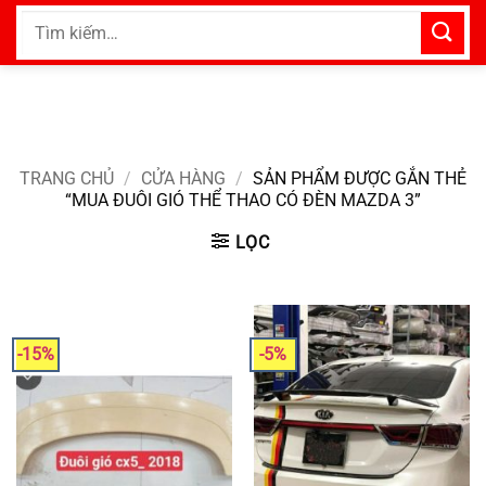
Bỏ
Tìm
qua
kiếm:
nội
dung
TRANG CHỦ
/
CỬA HÀNG
/
SẢN PHẨM ĐƯỢC GẮN THẺ
“MUA ĐUÔI GIÓ THỂ THAO CÓ ĐÈN MAZDA 3”
LỌC
-15%
-5%