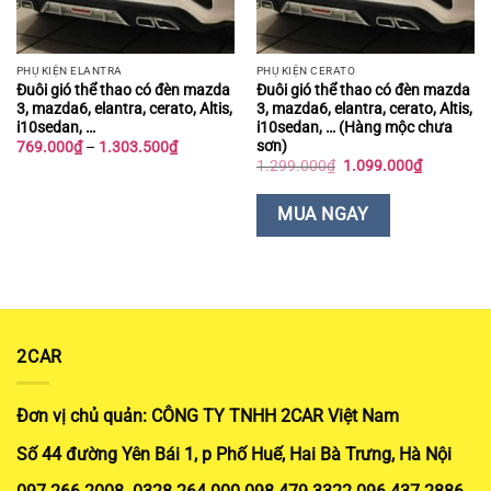
PHỤ KIỆN ELANTRA
PHỤ KIỆN CERATO
Đuôi gió thể thao có đèn mazda
Đuôi gió thể thao có đèn mazda
3, mazda6, elantra, cerato, Altis,
3, mazda6, elantra, cerato, Altis,
i10sedan, …
i10sedan, … (Hàng mộc chưa
sơn)
Khoảng
769.000
₫
–
1.303.500
₫
giá:
Giá
Giá
1.299.000
₫
1.099.000
₫
từ
gốc
hiện
769.000₫
là:
tại
đến
1.299.000₫.
là:
MUA NGAY
1.303.500₫
1.099.000
2CAR
Đơn vị chủ quản: CÔNG TY TNHH 2CAR Việt Nam
Số 44 đường Yên Bái 1, p Phố Huế, Hai Bà Trưng, Hà Nội