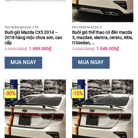
PHỤ KIỆN MAZDA CX5
PHỤ KIỆN MAZDA 3
Đuôi gió Mazda CX5 2014 –
Đuôi gió thể thao có đèn mazda
2018 hàng mộc chưa sơn, cao
3, mazda6, elantra, cerato, Altis,
cấp
i10sedan, …
Giá
Giá
Giá
Giá
1.999.000
₫
1.699.000
₫
1.099.000
₫
1.049.000
₫
gốc
hiện
gốc
hiện
là:
tại
là:
tại
1.999.000₫.
là:
1.099.000₫.
là:
MUA NGAY
MUA NGAY
1.699.000₫.
1.049.000
-30%
-15%