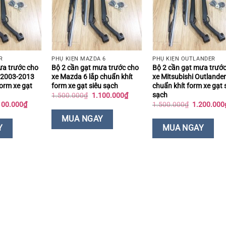
R
PHỤ KIỆN MAZDA 6
PHỤ KIỆN OUTLANDER
ưa trước cho
Bộ 2 cần gạt mưa trước cho
Bộ 2 cần gạt mưa trướ
 2003-2013
xe Mazda 6 lắp chuẩn khít
xe Mitsubishi Outlander
form xe gạt
form xe gạt siêu sạch
chuẩn khít form xe gạt 
sạch
Giá
Giá
1.500.000
₫
1.100.000
₫
gốc
hiện
á
Giá
Giá
100.000
₫
1.500.000
₫
1.200.000
là:
tại
c
hiện
gốc
1.500.000₫.
là:
tại
là:
MUA NGAY
1.100.000₫.
500.000₫.
là:
1.500.000
Y
MUA NGAY
1.100.000₫.