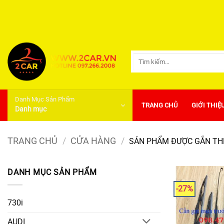
Bỏ
qua
nội
dung
Tìm
kiếm:
Danh Mục Sản Phẩm
TRANG CHỦ
GIỚI THIỆ
Danh mục
TRANG CHỦ
/
CỬA HÀNG
/
SẢN PHẨM ĐƯỢC GẮN THẺ
DANH MỤC SẢN PHẨM
-27%
730i
AUDI