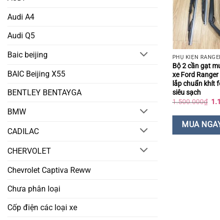
Audi A4
Audi Q5
Baic beijing
PHỤ KIỆN RANGE
Bộ 2 cần gạt m
BAIC Beijing X55
xe Ford Ranger
lắp chuẩn khít 
BENTLEY BENTAYGA
siêu sạch
Gi
1.500.000
₫
1.
gố
BMW
là:
1.
MUA NGA
CADILAC
CHERVOLET
Chevrolet Captiva Reww
Chưa phân loại
Cốp điện các loại xe