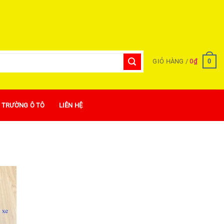
0
GIỎ HÀNG /
0
₫
Ị TRƯỜNG Ô TÔ
LIÊN HỆ