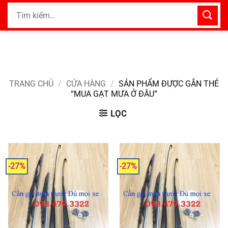
Bỏ
Tìm
qua
kiếm:
nội
dung
TRANG CHỦ
/
CỬA HÀNG
/
SẢN PHẨM ĐƯỢC GẮN THẺ
“MUA GẠT MƯA Ở ĐÂU”
LỌC
-27%
-27%