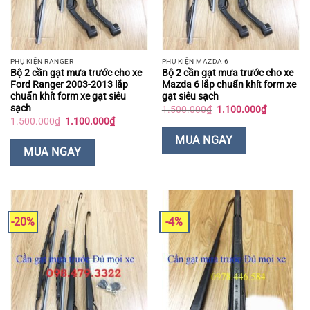
PHỤ KIỆN RANGER
PHỤ KIỆN MAZDA 6
Bộ 2 cần gạt mưa trước cho xe
Bộ 2 cần gạt mưa trước cho xe
Ford Ranger 2003-2013 lắp
Mazda 6 lắp chuẩn khít form xe
chuẩn khít form xe gạt siêu
gạt siêu sạch
sạch
Giá
Giá
1.500.000
₫
1.100.000
₫
gốc
hiện
Giá
Giá
1.500.000
₫
1.100.000
₫
là:
tại
gốc
hiện
1.500.000₫.
là:
là:
tại
MUA NGAY
1.100.000
1.500.000₫.
là:
MUA NGAY
1.100.000₫.
-20%
-4%