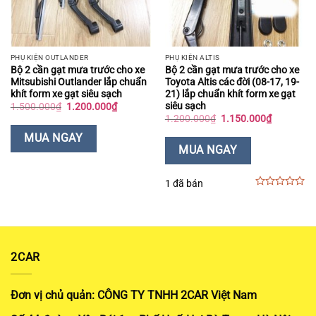
PHỤ KIỆN OUTLANDER
PHỤ KIỆN ALTIS
Bộ 2 cần gạt mưa trước cho xe
Bộ 2 cần gạt mưa trước cho xe
Mitsubishi Outlander lắp chuẩn
Toyota Altis các đời (08-17, 19-
khít form xe gạt siêu sạch
21) lắp chuẩn khít form xe gạt
siêu sạch
Giá
Giá
1.500.000
₫
1.200.000
₫
gốc
hiện
Giá
Giá
1.200.000
₫
1.150.000
₫
là:
tại
gốc
hiện
1.500.000₫.
là:
là:
tại
MUA NGAY
1.200.000₫.
1.200.000₫.
là:
MUA NGAY
1.150.000
1 đã bán
0
out
of
5
2CAR
Đơn vị chủ quản: CÔNG TY TNHH 2CAR Việt Nam