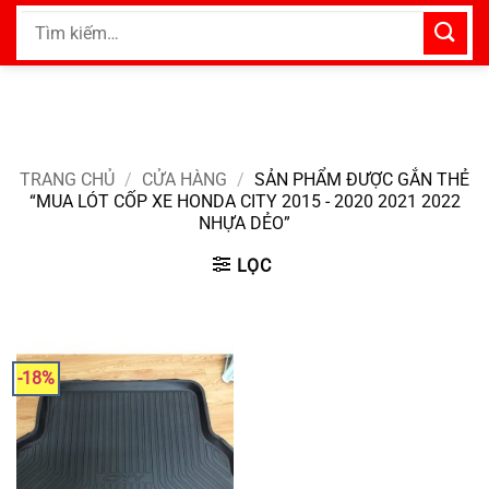
Bỏ
Tìm
qua
kiếm:
nội
dung
TRANG CHỦ
/
CỬA HÀNG
/
SẢN PHẨM ĐƯỢC GẮN THẺ
“MUA LÓT CỐP XE HONDA CITY 2015 - 2020 2021 2022
NHỰA DẺO”
LỌC
-18%