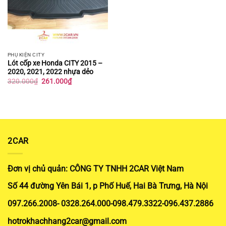
PHỤ KIỆN CITY
Lót cốp xe Honda CITY 2015 –
2020, 2021, 2022 nhựa dẻo
Giá
Giá
320.000
₫
261.000
₫
gốc
hiện
là:
tại
320.000₫.
là:
261.000₫.
2CAR
Đơn vị chủ quản: CÔNG TY TNHH 2CAR Việt Nam
Số 44 đường Yên Bái 1, p Phố Huế, Hai Bà Trưng, Hà Nội
097.266.2008- 0328.264.000-098.479.3322-096.437.2886
hotrokhachhang2car@gmail.com