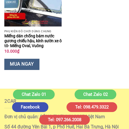
PHỤ KIỆN ĐỒ CHƠI DÙNG CHUNG
Miếng dán chống bám nước
gương chiếu hậu, kính sườn xe ô
tô- Miếng Oval, Vuông
10.000
₫
MUA NGAY
Chat Zalo 01
Chat Zalo 02
2CAR
Facebook
Tel: 098.479.3322
Đơn vị chủ quản: CÔNG TY TNHH 2CAR Việt Nam
Tel: 097.266.2008
Số 44 đường Yên Bái 1, p Phố Huế, Hai Bà Trưng, Hà Nội