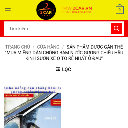
Bỏ
0
qua
nội
dung
Tìm
kiếm:
TRANG CHỦ
/
CỬA HÀNG
/
SẢN PHẨM ĐƯỢC GẮN THẺ
“MUA MIẾNG DÁN CHỐNG BÁM NƯỚC GƯƠNG CHIẾU HẬU
KÍNH SƯỜN XE Ô TÔ RẺ NHẤT Ở ĐÂU”
LỌC