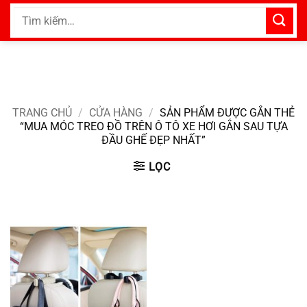
Bỏ
Tìm
qua
kiếm:
nội
dung
TRANG CHỦ
/
CỬA HÀNG
/
SẢN PHẨM ĐƯỢC GẮN THẺ
“MUA MÓC TREO ĐỒ TRÊN Ô TÔ XE HƠI GẮN SAU TỰA
ĐẦU GHẾ ĐẸP NHẤT”
LỌC