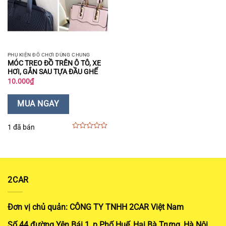
PHỤ KIỆN ĐỒ CHƠI DÙNG CHUNG
MÓC TREO ĐỒ TRÊN Ô TÔ, XE
HƠI, GẮN SAU TỰA ĐẦU GHẾ
10.000
₫
MUA NGAY
1 đã bán
0
out
of
5
2CAR
Đơn vị chủ quản: CÔNG TY TNHH 2CAR Việt Nam
Số 44 đường Yên Bái 1, p Phố Huế, Hai Bà Trưng, Hà Nội