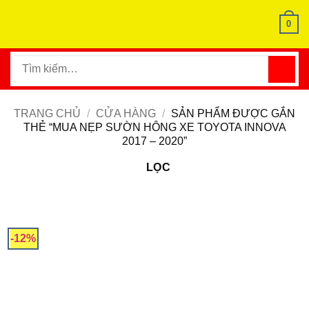
Bỏ
0
qua
nội
dung
Tìm
kiếm:
TRANG CHỦ
/
CỬA HÀNG
/
SẢN PHẨM ĐƯỢC GẮN
THẺ “MUA NẸP SƯỜN HÔNG XE TOYOTA INNOVA
2017 – 2020”
LỌC
-12%