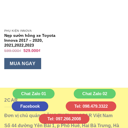
PHỤ KIỆN INNOVA
Nẹp sườn hông xe Toyota
Innova 2017 – 2020,
2021,2022,2023
Giá
Giá
599.000
₫
529.000
₫
gốc
hiện
là:
tại
599.000₫.
là:
MUA NGAY
529.000₫.
Chat Zalo 01
Chat Zalo 02
2CAR
Facebook
Tel: 098.479.3322
Đơn vị chủ quản: CÔNG TY TNHH 2CAR Việt Nam
Tel: 097.266.2008
Số 44 đường Yên Bái 1, p Phố Huế, Hai Bà Trưng, Hà