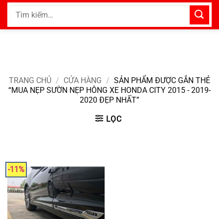
Bỏ
Tìm
qua
kiếm:
nội
dung
TRANG CHỦ
/
CỬA HÀNG
/
SẢN PHẨM ĐƯỢC GẮN THẺ
“MUA NẸP SƯỜN NẸP HÔNG XE HONDA CITY 2015 - 2019-
2020 ĐẸP NHẤT”
LỌC
-11%