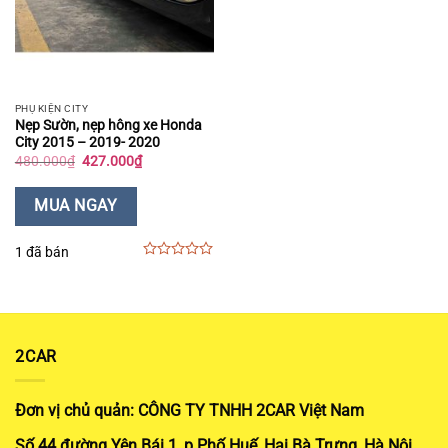
PHỤ KIỆN CITY
Nẹp Sườn, nẹp hông xe Honda
City 2015 – 2019- 2020
Giá
Giá
480.000
₫
427.000
₫
gốc
hiện
là:
tại
480.000₫.
là:
MUA NGAY
427.000₫.
1 đã bán
0
out
of
5
2CAR
Đơn vị chủ quản: CÔNG TY TNHH 2CAR Việt Nam
Số 44 đường Yên Bái 1, p Phố Huế, Hai Bà Trưng, Hà Nội