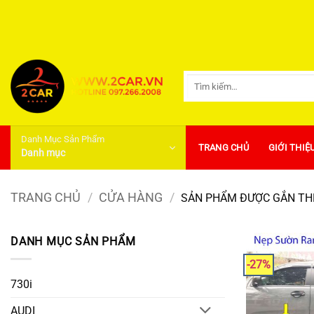
Bỏ
qua
nội
dung
Tìm
kiếm:
Danh Mục Sản Phẩm
TRANG CHỦ
GIỚI THIỆ
Danh mục
TRANG CHỦ
/
CỬA HÀNG
/
SẢN PHẨM ĐƯỢC GẮN THẺ
DANH MỤC SẢN PHẨM
-27%
730i
AUDI