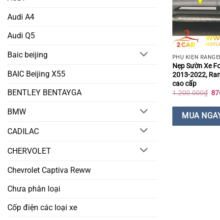
Audi A4
Audi Q5
Baic beijing
PHỤ KIỆN RANGE
Nẹp Sườn Xe F
BAIC Beijing X55
2013-2022, Ran
cao cấp
BENTLEY BENTAYGA
Gi
1.200.000
₫
87
gố
là:
BMW
1.
MUA NGA
CADILAC
CHERVOLET
Chevrolet Captiva Reww
Chưa phân loại
Cốp điện các loại xe