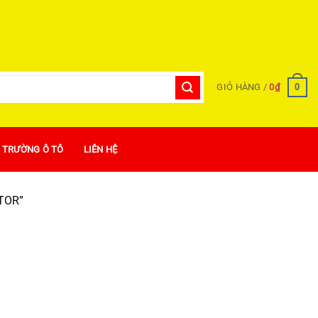
0
GIỎ HÀNG /
0
₫
Ị TRƯỜNG Ô TÔ
LIÊN HỆ
TOR”