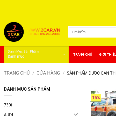
Bỏ
qua
nội
dung
Tìm
kiếm:
Danh Mục Sản Phẩm
TRANG CHỦ
GIỚI THIỆ
Danh mục
TRANG CHỦ
/
CỬA HÀNG
/
SẢN PHẨM ĐƯỢC GẮN THẺ
DANH MỤC SẢN PHẨM
-15%
730i
AUDI