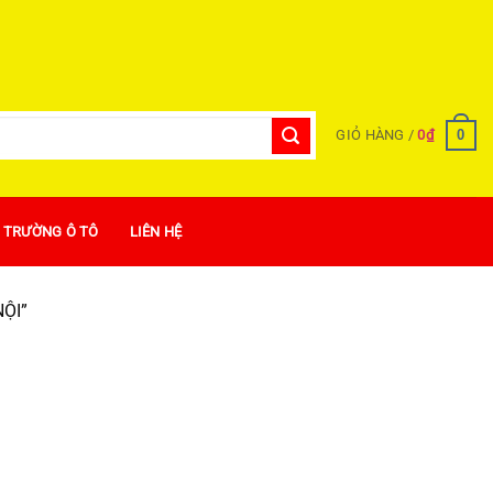
0
GIỎ HÀNG /
0
₫
Ị TRƯỜNG Ô TÔ
LIÊN HỆ
ỘI”