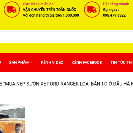
Giao hàng miễn phí
Đặt hàng nhanh
VẬN CHUYỂN TRÊN TOÀN QUỐC
Gọi ngay :
Với đơn hàng trị giá trên 1.000.000
098.479.3322
U
SẢN PHẨM
KÊNH VIDEO
KÊNH FACEBOOK
TIN TỨC TH
 “MUA NẸP SƯỜN XE FORD RANGER LOẠI BẢN TO Ở ĐÂU HÀ N