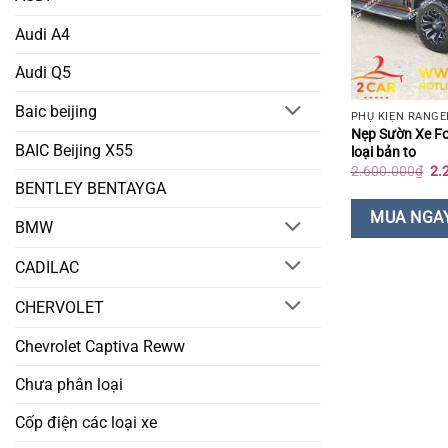
Audi A4
Audi Q5
Baic beijing
PHỤ KIỆN RANGE
Nẹp Sườn Xe F
BAIC Beijing X55
loại bản to
Gi
2.600.000
₫
2.
gố
BENTLEY BENTAYGA
là:
2.
MUA NGA
BMW
CADILAC
CHERVOLET
Chevrolet Captiva Reww
Chưa phân loại
Cốp điện các loại xe