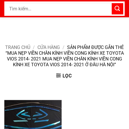
Bỏ
Tìm
qua
kiếm:
nội
dung
TRANG CHỦ
/
CỬA HÀNG
/
SẢN PHẨM ĐƯỢC GẮN THẺ
“MUA NẸP VIỀN CHÂN KÍNH VIỀN CONG KÍNH XE TOYOTA
VIOS 2014- 2021 MUA NẸP VIỀN CHÂN KÍNH VIỀN CONG
KÍNH XE TOYOTA VIOS 2014- 2021 Ở ĐÂU HÀ NỘI”
LỌC