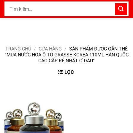
Bỏ
Tìm
qua
kiếm:
nội
dung
TRANG CHỦ
/
CỬA HÀNG
/
SẢN PHẨM ĐƯỢC GẮN THẺ
“MUA NƯỚC HOA Ô TÔ GRASSE KOREA 110ML HÀN QUỐC
CAO CẤP RẺ NHẤT Ở ĐÂU”
LỌC