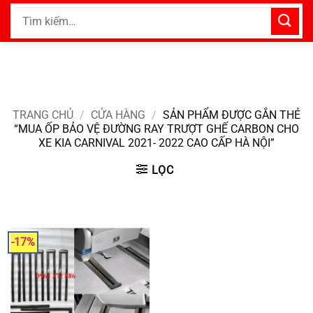
Bỏ
Tìm
qua
kiếm:
nội
dung
TRANG CHỦ
/
CỬA HÀNG
/
SẢN PHẨM ĐƯỢC GẮN THẺ
“MUA ỐP BẢO VỆ ĐƯỜNG RAY TRƯỢT GHẾ CARBON CHO
XE KIA CARNIVAL 2021- 2022 CAO CẤP HÀ NỘI”
LỌC
-17%