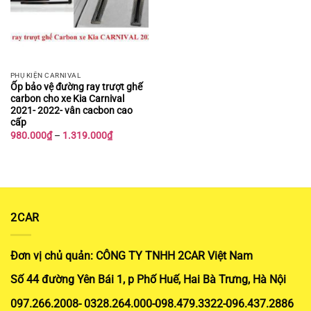
PHỤ KIỆN CARNIVAL
Ốp bảo vệ đường ray trượt ghế
carbon cho xe Kia Carnival
2021- 2022- vân cacbon cao
cấp
Khoảng
980.000
₫
–
1.319.000
₫
giá:
từ
980.000₫
đến
1.319.000₫
2CAR
Đơn vị chủ quản: CÔNG TY TNHH 2CAR Việt Nam
Số 44 đường Yên Bái 1, p Phố Huế, Hai Bà Trưng, Hà Nội
097.266.2008- 0328.264.000-098.479.3322-096.437.2886