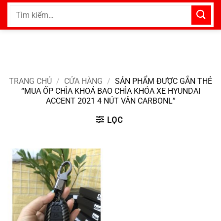
Bỏ
Tìm
qua
kiếm:
nội
dung
TRANG CHỦ
/
CỬA HÀNG
/
SẢN PHẨM ĐƯỢC GẮN THẺ
“MUA ỐP CHÌA KHOÁ BAO CHÌA KHÓA XE HYUNDAI
ACCENT 2021 4 NÚT VÂN CARBONL”
LỌC