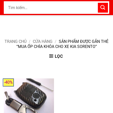
Bỏ
Tìm
qua
kiếm:
nội
dung
TRANG CHỦ
/
CỬA HÀNG
/
SẢN PHẨM ĐƯỢC GẮN THẺ
“MUA ỐP CHÌA KHÓA CHO XE KIA SORENTO”
LỌC
-40%