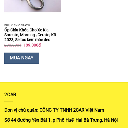
PHỤ KIỆN CERATO
Ốp Chìa Khóa Cho Xe Kia
Sorento, Morning , Cerato, K3
2023, Seltos kèm móc đeo
Giá
Giá
230.000
₫
139.000
₫
gốc
hiện
là:
tại
230.000₫.
là:
MUA NGAY
139.000₫.
2CAR
Đơn vị chủ quản: CÔNG TY TNHH 2CAR Việt Nam
Số 44 đường Yên Bái 1, p Phố Huế, Hai Bà Trưng, Hà Nội