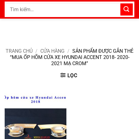
Bỏ
Tìm
qua
kiếm:
nội
dung
TRANG CHỦ
/
CỬA HÀNG
/
SẢN PHẨM ĐƯỢC GẮN THẺ
“MUA ỐP HÕM CỬA XE HYUNDAI ACCENT 2018- 2020-
2021 MẠ CROM”
LỌC