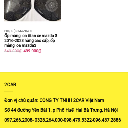
PHỤ KIỆN MAZDA 3
Ốp màng loa titan xe mazda 3
2016-2023 hàng cao cấp, ốp
màng loa mazda3
Giá
Giá
549.000
₫
499.000
₫
gốc
hiện
là:
tại
549.000₫.
là:
499.000₫.
2CAR
Đơn vị chủ quản: CÔNG TY TNHH 2CAR Việt Nam
Số 44 đường Yên Bái 1, p Phố Huế, Hai Bà Trưng, Hà Nội
097.266.2008- 0328.264.000-098.479.3322-096.437.2886