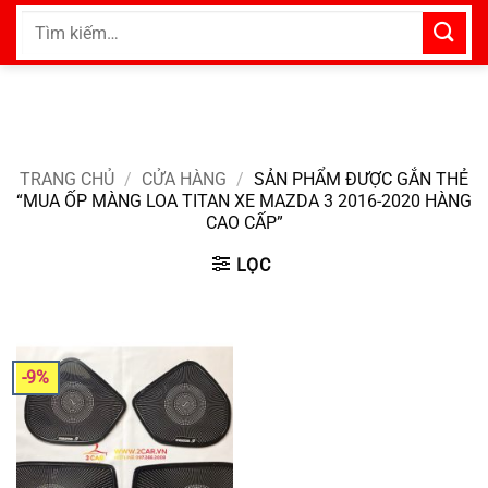
Bỏ
Tìm
qua
kiếm:
nội
dung
TRANG CHỦ
/
CỬA HÀNG
/
SẢN PHẨM ĐƯỢC GẮN THẺ
“MUA ỐP MÀNG LOA TITAN XE MAZDA 3 2016-2020 HÀNG
CAO CẤP”
LỌC
-9%