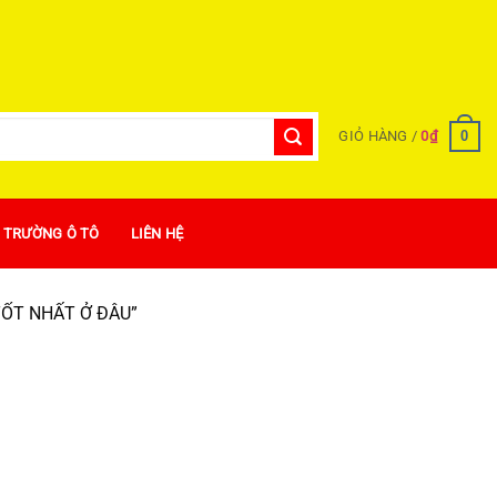
0
GIỎ HÀNG /
0
₫
Ị TRƯỜNG Ô TÔ
LIÊN HỆ
TỐT NHẤT Ở ĐÂU”