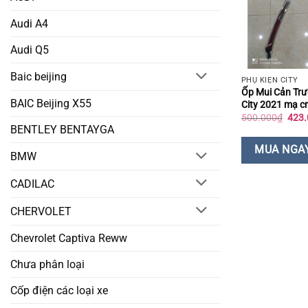
Audi A4
Audi Q5
Baic beijing
PHỤ KIỆN CITY
Ốp Mui Cản Tr
BAIC Beijing X55
City 2021 mạ c
Giá
500.000
₫
423.
gốc
BENTLEY BENTAYGA
là:
500.
MUA NGA
BMW
CADILAC
CHERVOLET
Chevrolet Captiva Reww
Chưa phân loại
Cốp điện các loại xe