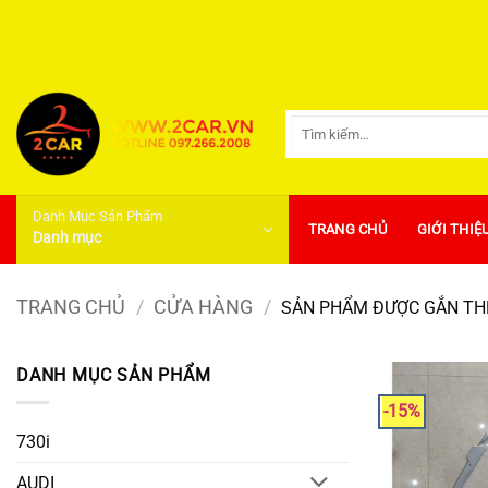
Bỏ
qua
nội
dung
Tìm
kiếm:
Danh Mục Sản Phẩm
TRANG CHỦ
GIỚI THIỆ
Danh mục
TRANG CHỦ
/
CỬA HÀNG
/
SẢN PHẨM ĐƯỢC GẮN THẺ
DANH MỤC SẢN PHẨM
-15%
730i
AUDI