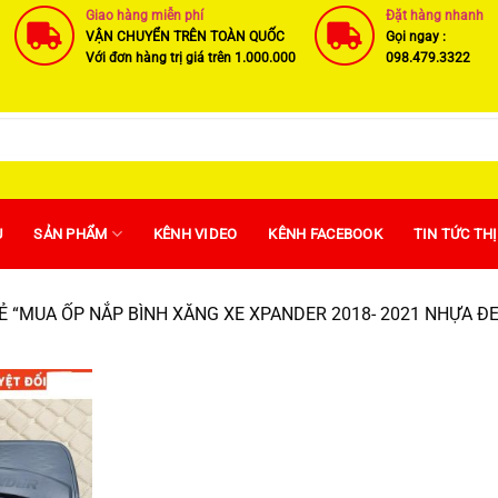
Giao hàng miễn phí
Đặt hàng nhanh
VẬN CHUYỂN TRÊN TOÀN QUỐC
Gọi ngay :
Với đơn hàng trị giá trên 1.000.000
098.479.3322
U
SẢN PHẨM
KÊNH VIDEO
KÊNH FACEBOOK
TIN TỨC TH
 “MUA ỐP NẮP BÌNH XĂNG XE XPANDER 2018- 2021 NHỰA Đ