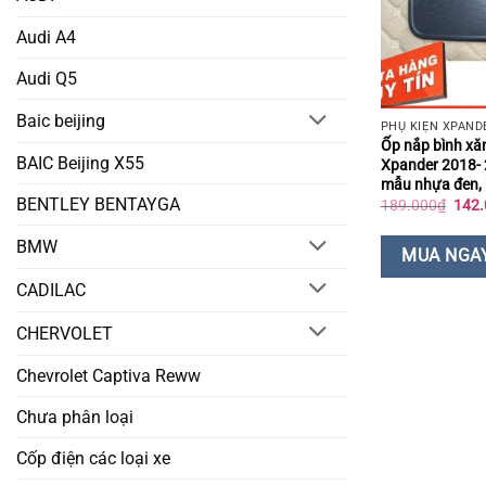
Audi A4
Audi Q5
Baic beijing
PHỤ KIỆN XPAND
Ốp nắp bình xă
BAIC Beijing X55
Xpander 2018- 
mẫu nhựa đen,
BENTLEY BENTAYGA
Giá
189.000
₫
142.
gốc
là:
BMW
189.
MUA NGA
CADILAC
CHERVOLET
Chevrolet Captiva Reww
Chưa phân loại
Cốp điện các loại xe