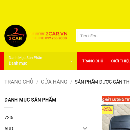
Bỏ
qua
nội
dung
Tìm
kiếm:
Danh Mục Sản Phẩm
TRANG CHỦ
GIỚI THIỆ
Danh mục
TRANG CHỦ
/
CỬA HÀNG
/
SẢN PHẨM ĐƯỢC GẮN THẺ
DANH MỤC SẢN PHẨM
-25%
730i
AUDI