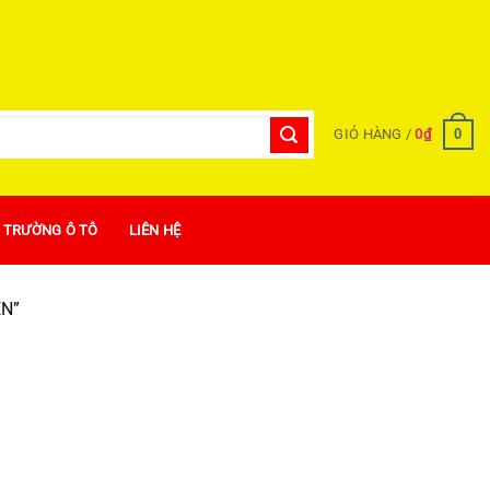
0
GIỎ HÀNG /
0
₫
Ị TRƯỜNG Ô TÔ
LIÊN HỆ
EN”