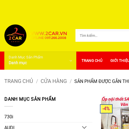
Bỏ
qua
nội
dung
Tìm
kiếm:
Danh Mục Sản Phẩm
TRANG CHỦ
GIỚI THIỆ
Danh mục
TRANG CHỦ
/
CỬA HÀNG
/
SẢN PHẨM ĐƯỢC GẮN THẺ
DANH MỤC SẢN PHẨM
-4%
730i
AUDI