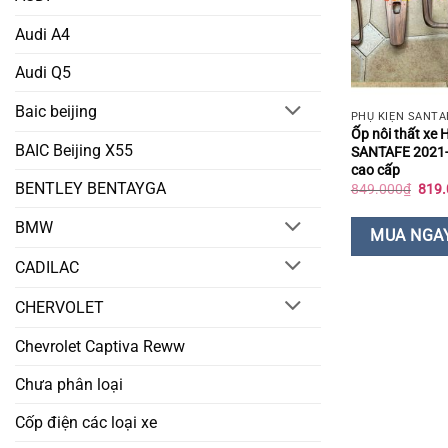
Audi A4
Audi Q5
Baic beijing
PHỤ KIỆN SANTA
Ốp nôi thất xe
BAIC Beijing X55
SANTAFE 2021-
cao cấp
BENTLEY BENTAYGA
Giá
849.000
₫
819.
gốc
là:
BMW
849.
MUA NGA
CADILAC
CHERVOLET
Chevrolet Captiva Reww
Chưa phân loại
Cốp điện các loại xe