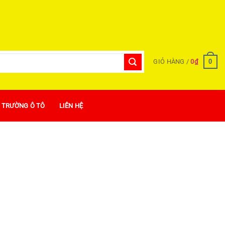
0
GIỎ HÀNG /
0
₫
Ị TRƯỜNG Ô TÔ
LIÊN HỆ