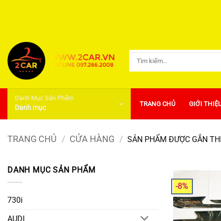
Bỏ
qua
nội
dung
Tìm
kiếm:
Danh Mục Sản Phẩm
TRANG CHỦ
GIỚI THIỆ
Danh mục
TRANG CHỦ
/
CỬA HÀNG
/
SẢN PHẨM ĐƯỢC GẮN THẺ
DANH MỤC SẢN PHẨM
-8%
730i
AUDI