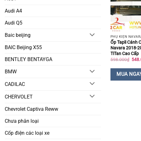
Audi A4
Audi Q5
Baic beijing
PHỤ KIỆN NAVAR
Ốp Tapli Cánh 
BAIC Beijing X55
Navara 2018-2
TiTan Cao Cấp
BENTLEY BENTAYGA
Giá
598.000
₫
548.
gốc
là:
BMW
598.
MUA NGA
CADILAC
CHERVOLET
Chevrolet Captiva Reww
Chưa phân loại
Cốp điện các loại xe