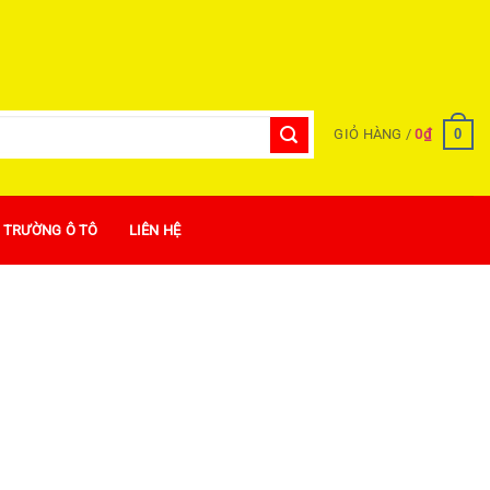
0
GIỎ HÀNG /
0
₫
Ị TRƯỜNG Ô TÔ
LIÊN HỆ