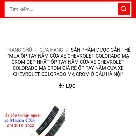
Bỏ
Tìm
qua
kiếm:
nội
dung
TRANG CHỦ
/
CỬA HÀNG
/
SẢN PHẨM ĐƯỢC GẮN THẺ
“MUA ỐP TAY NẮM CỬA XE CHEVROLET COLORADO MẠ
CROM ĐẸP NHẤT ỐP TAY NẮM CỬA XE CHEVROLET
COLORADO MẠ CROM GIÁ RẺ ỐP TAY NẮM CỬA XE
CHEVROLET COLORADO MẠ CROM Ở ĐÂU HÀ NỘI”
LỌC