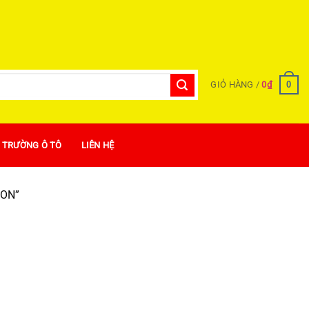
0
GIỎ HÀNG /
0
₫
Ị TRƯỜNG Ô TÔ
LIÊN HỆ
BON”