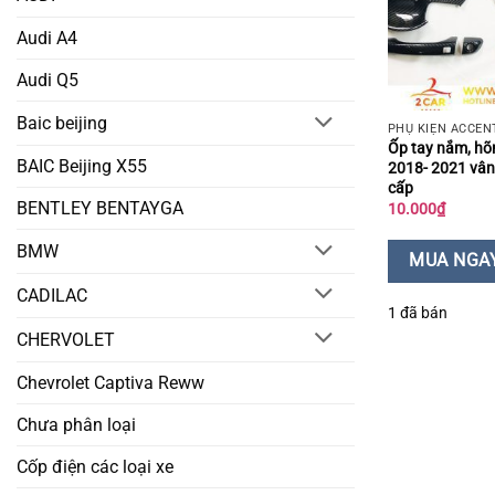
Audi A4
Audi Q5
Baic beijing
PHỤ KIỆN ACCEN
Ốp tay nắm, hõ
BAIC Beijing X55
2018- 2021 vân
cấp
BENTLEY BENTAYGA
10.000
₫
BMW
MUA NGA
CADILAC
1 đã bán
CHERVOLET
Chevrolet Captiva Reww
Chưa phân loại
Cốp điện các loại xe