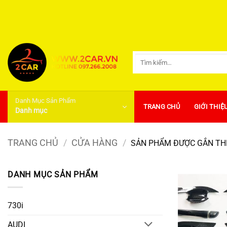
Bỏ
qua
nội
dung
Tìm
kiếm:
Danh Mục Sản Phẩm
TRANG CHỦ
GIỚI THIỆ
Danh mục
TRANG CHỦ
/
CỬA HÀNG
/
SẢN PHẨM ĐƯỢC GẮN THẺ
DANH MỤC SẢN PHẨM
730i
AUDI