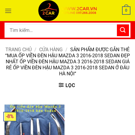
Bỏ
0
qua
nội
dung
Tìm
kiếm:
TRANG CHỦ
/
CỬA HÀNG
/
SẢN PHẨM ĐƯỢC GẮN THẺ
“MUA ỐP VIỀN ĐÈN HẬU MAZDA 3 2016-2018 SEDAN ĐẸP
NHẤT ỐP VIỀN ĐÈN HẬU MAZDA 3 2016-2018 SEDAN GIÁ
RẺ ỐP VIỀN ĐÈN HẬU MAZDA 3 2016-2018 SEDAN Ở ĐÂU
HÀ NỘI”
LỌC
-8%