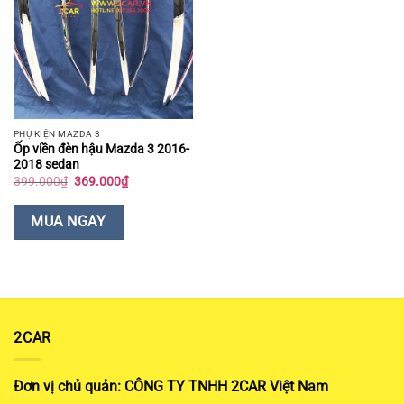
PHỤ KIỆN MAZDA 3
Ốp viền đèn hậu Mazda 3 2016-
2018 sedan
Giá
Giá
399.000
₫
369.000
₫
gốc
hiện
là:
tại
399.000₫.
là:
MUA NGAY
369.000₫.
2CAR
Đơn vị chủ quản: CÔNG TY TNHH 2CAR Việt Nam