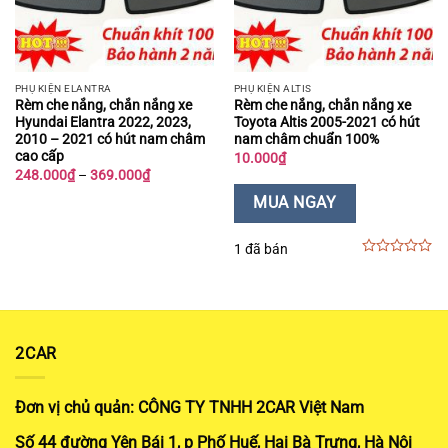
PHỤ KIỆN ELANTRA
PHỤ KIỆN ALTIS
Rèm che nắng, chắn nắng xe
Rèm che nắng, chắn nắng xe
Hyundai Elantra 2022, 2023,
Toyota Altis 2005-2021 có hút
2010 – 2021 có hút nam châm
nam châm chuẩn 100%
cao cấp
10.000
₫
Khoảng
248.000
₫
–
369.000
₫
giá:
từ
MUA NGAY
248.000₫
đến
369.000₫
1 đã bán
0
out
of
5
2CAR
Đơn vị chủ quản: CÔNG TY TNHH 2CAR Việt Nam
Số 44 đường Yên Bái 1, p Phố Huế, Hai Bà Trưng, Hà Nội