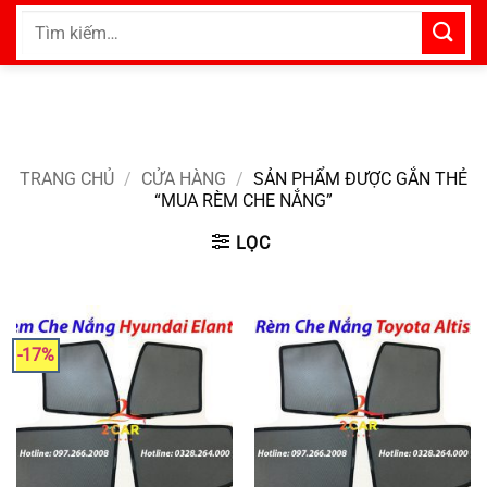
Bỏ
Tìm
qua
kiếm:
nội
dung
TRANG CHỦ
/
CỬA HÀNG
/
SẢN PHẨM ĐƯỢC GẮN THẺ
“MUA RÈM CHE NẮNG”
LỌC
-17%