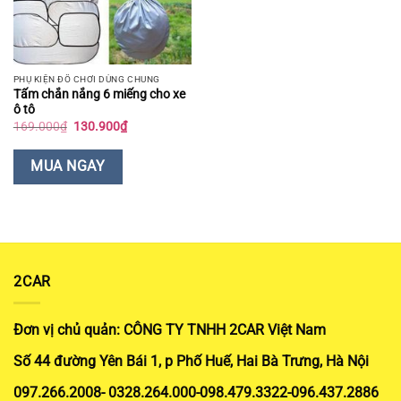
PHỤ KIỆN ĐỒ CHƠI DÙNG CHUNG
Tấm chắn nắng 6 miếng cho xe
ô tô
Giá
Giá
169.000
₫
130.900
₫
gốc
hiện
là:
tại
169.000₫.
là:
MUA NGAY
130.900₫.
2CAR
Đơn vị chủ quản: CÔNG TY TNHH 2CAR Việt Nam
Số 44 đường Yên Bái 1, p Phố Huế, Hai Bà Trưng, Hà Nội
097.266.2008- 0328.264.000-098.479.3322-096.437.2886