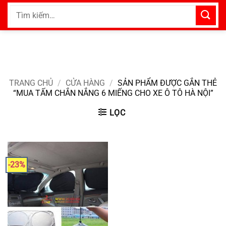
Bỏ
Tìm
qua
kiếm:
nội
dung
TRANG CHỦ
/
CỬA HÀNG
/
SẢN PHẨM ĐƯỢC GẮN THẺ
“MUA TẤM CHẮN NẮNG 6 MIẾNG CHO XE Ô TÔ HÀ NỘI”
LỌC
-23%