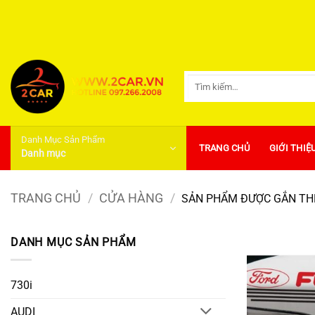
Bỏ
qua
nội
dung
Tìm
kiếm:
Danh Mục Sản Phẩm
TRANG CHỦ
GIỚI THIỆ
Danh mục
TRANG CHỦ
/
CỬA HÀNG
/
SẢN PHẨM ĐƯỢC GẮN THẺ
DANH MỤC SẢN PHẨM
730i
AUDI