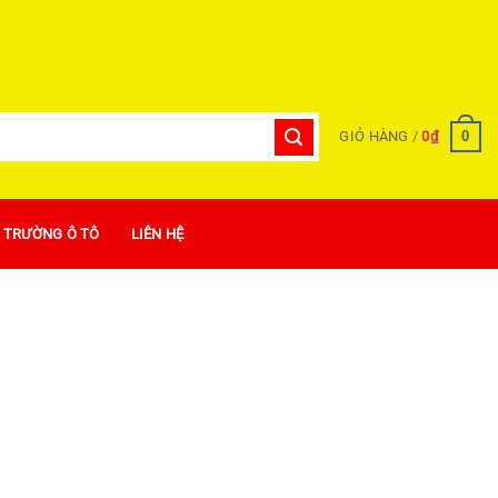
0
GIỎ HÀNG /
0
₫
Ị TRƯỜNG Ô TÔ
LIÊN HỆ