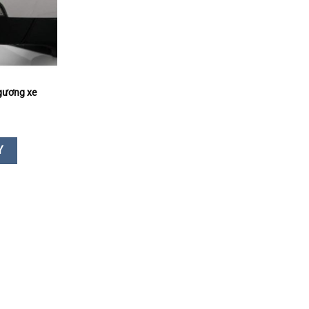
I
gương xe
Y