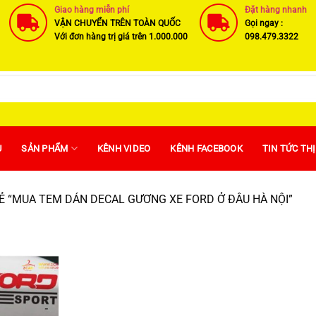
Giao hàng miễn phí
Đặt hàng nhanh
VẬN CHUYỂN TRÊN TOÀN QUỐC
Gọi ngay :
Với đơn hàng trị giá trên 1.000.000
098.479.3322
U
SẢN PHẨM
KÊNH VIDEO
KÊNH FACEBOOK
TIN TỨC TH
 “MUA TEM DÁN DECAL GƯƠNG XE FORD Ở ĐÂU HÀ NỘI”