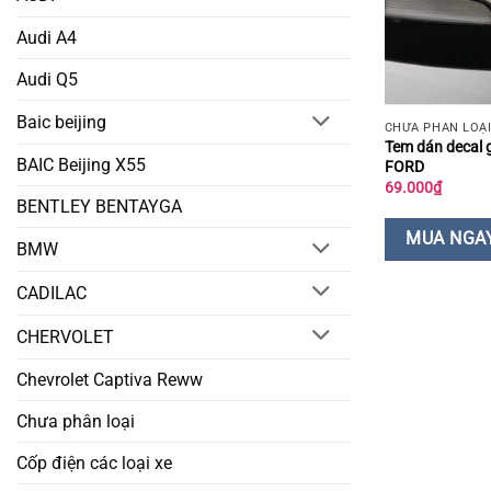
Audi A4
Audi Q5
Baic beijing
CHƯA PHÂN LOẠ
Tem dán decal 
BAIC Beijing X55
FORD
69.000
₫
BENTLEY BENTAYGA
MUA NGA
BMW
CADILAC
CHERVOLET
Chevrolet Captiva Reww
Chưa phân loại
Cốp điện các loại xe