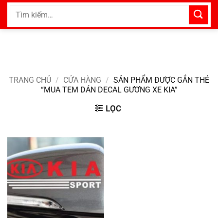
Bỏ
Tìm
qua
kiếm:
nội
dung
TRANG CHỦ
/
CỬA HÀNG
/
SẢN PHẨM ĐƯỢC GẮN THẺ
“MUA TEM DÁN DECAL GƯƠNG XE KIA”
LỌC