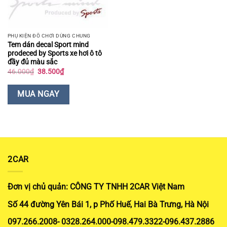
PHỤ KIỆN ĐỒ CHƠI DÙNG CHUNG
Tem dán decal Sport mind
prodeced by Sports xe hơi ô tô
đầy đủ màu sắc
Giá
Giá
46.000
₫
38.500
₫
gốc
hiện
là:
tại
46.000₫.
là:
MUA NGAY
38.500₫.
2CAR
Đơn vị chủ quản: CÔNG TY TNHH 2CAR Việt Nam
Số 44 đường Yên Bái 1, p Phố Huế, Hai Bà Trưng, Hà Nội
097.266.2008- 0328.264.000-098.479.3322-096.437.2886