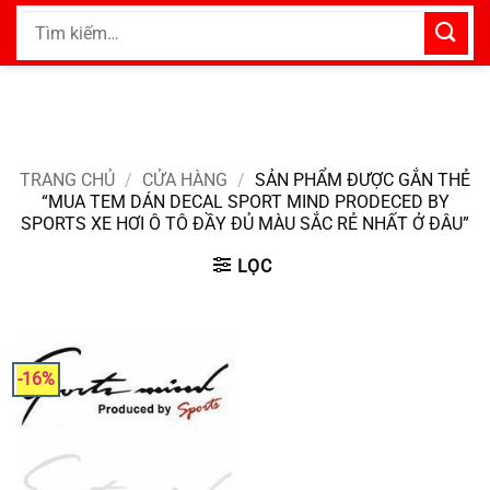
Bỏ
Tìm
qua
kiếm:
nội
dung
TRANG CHỦ
/
CỬA HÀNG
/
SẢN PHẨM ĐƯỢC GẮN THẺ
“MUA TEM DÁN DECAL SPORT MIND PRODECED BY
SPORTS XE HƠI Ô TÔ ĐẦY ĐỦ MÀU SẮC RẺ NHẤT Ở ĐÂU”
LỌC
-16%