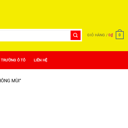
0
GIỎ HÀNG /
0
₫
Ị TRƯỜNG Ô TÔ
LIÊN HỆ
HÔNG MÙI”