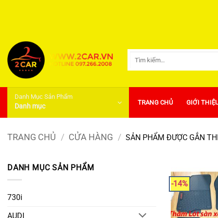
Bỏ
qua
nội
dung
Tìm
kiếm:
Danh Mục Sản Phẩm
TRANG CHỦ
GIỚI THIỆ
Danh mục
TRANG CHỦ
/
CỬA HÀNG
/
SẢN PHẨM ĐƯỢC GẮN THẺ
DANH MỤC SẢN PHẨM
-14%
730i
AUDI