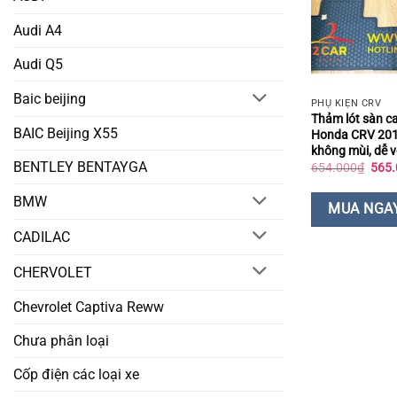
Audi A4
Audi Q5
Baic beijing
PHỤ KIỆN CRV
Thảm lót sàn ca
BAIC Beijing X55
Honda CRV 201
không mùi, dễ v
BENTLEY BENTAYGA
Giá
654.000
₫
565.
gốc
là:
BMW
654.
MUA NGA
CADILAC
CHERVOLET
Chevrolet Captiva Reww
Chưa phân loại
Cốp điện các loại xe