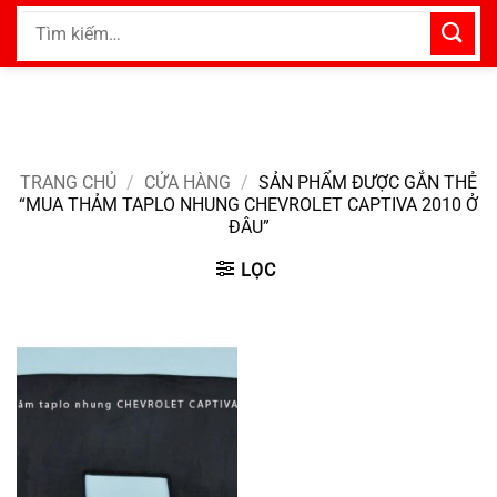
Bỏ
Tìm
qua
kiếm:
nội
dung
TRANG CHỦ
/
CỬA HÀNG
/
SẢN PHẨM ĐƯỢC GẮN THẺ
“MUA THẢM TAPLO NHUNG CHEVROLET CAPTIVA 2010 Ở
ĐÂU”
LỌC