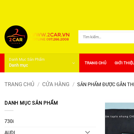
Bỏ
qua
nội
dung
Tìm
kiếm:
Danh Mục Sản Phẩm
TRANG CHỦ
GIỚI THIỆ
Danh mục
TRANG CHỦ
/
CỬA HÀNG
/
SẢN PHẨM ĐƯỢC GẮN THẺ
DANH MỤC SẢN PHẨM
730i
AUDI