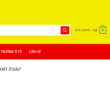
0
GIỎ HÀNG /
0
₫
Ị TRƯỜNG Ô TÔ
LIÊN HỆ
HẤT Ở ĐÂU”