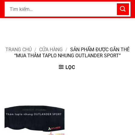
Bỏ
Tìm
qua
kiếm:
nội
dung
TRANG CHỦ
/
CỬA HÀNG
/
SẢN PHẨM ĐƯỢC GẮN THẺ
“MUA THẢM TAPLO NHUNG OUTLANDER SPORT”
LỌC