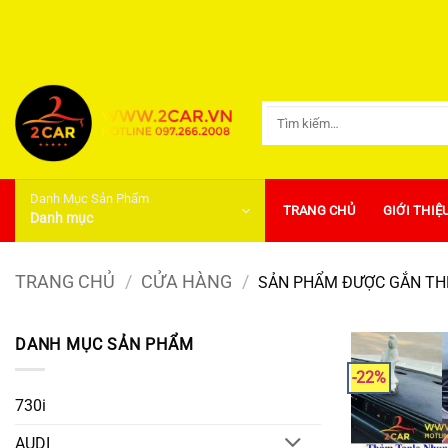
Bỏ
qua
nội
dung
Tìm
kiếm:
Danh Mục Sản Phẩm
TRANG CHỦ
GIỚI THIỆ
Danh mục
TRANG CHỦ
/
CỬA HÀNG
/
SẢN PHẨM ĐƯỢC GẮN THẺ
DANH MỤC SẢN PHẨM
-22%
730i
AUDI