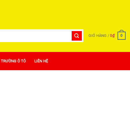
0
GIỎ HÀNG /
0
₫
Ị TRƯỜNG Ô TÔ
LIÊN HỆ