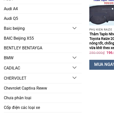
Audi A4
Audi Q5
Baic beijing
PHỤ KIỆN RAIZE
Thảm Taplo Nh
BAIC Beijing X55
Toyota Raize 2
nóng tốt, chống
BENTLEY BENTAYGA
vừa khít theo x
Giá
250.000
₫
196.
gốc
BMW
là:
250.
MUA NGA
CADILAC
CHERVOLET
Chevrolet Captiva Reww
Chưa phân loại
Cốp điện các loại xe