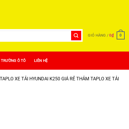
0
GIỎ HÀNG /
0
₫
Ị TRƯỜNG Ô TÔ
LIÊN HỆ
PLO XE TẢI HYUNDAI K250 GIÁ RẺ THẢM TAPLO XE TẢI