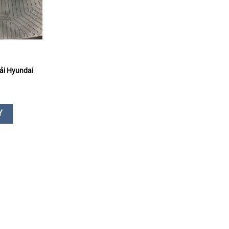
ải Hyundai
Y