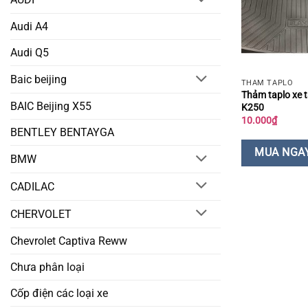
Audi A4
Audi Q5
Baic beijing
THẢM TAPLO
Thảm taplo xe t
BAIC Beijing X55
K250
10.000
₫
BENTLEY BENTAYGA
MUA NGA
BMW
CADILAC
CHERVOLET
Chevrolet Captiva Reww
Chưa phân loại
Cốp điện các loại xe