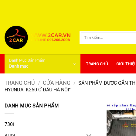
Bỏ
qua
nội
dung
Tìm
kiếm:
Danh Mục Sản Phẩm
TRANG CHỦ
GIỚI THIỆ
Danh mục
TRANG CHỦ
/
CỬA HÀNG
/
SẢN PHẨM ĐƯỢC GẮN THẺ 
HYUNDAI K250 Ở ĐÂU HÀ NỘI”
DANH MỤC SẢN PHẨM
730i
AUDI