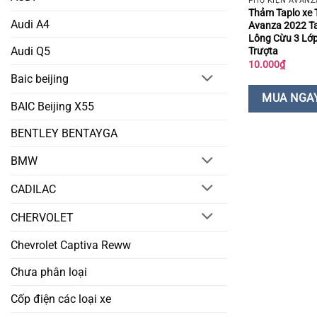
PHỤ KIỆN AVANZ
Thảm Taplo xe 
Audi A4
Avanza 2022 T
Lông Cừu 3 Lớ
Audi Q5
Trượta
10.000
₫
Baic beijing
MUA NGA
BAIC Beijing X55
BENTLEY BENTAYGA
BMW
CADILAC
CHERVOLET
Chevrolet Captiva Reww
Chưa phân loại
Cốp điện các loại xe