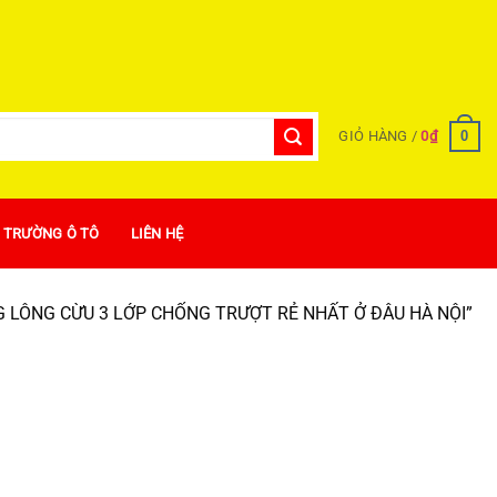
0
GIỎ HÀNG /
0
₫
Ị TRƯỜNG Ô TÔ
LIÊN HỆ
 LÔNG CỪU 3 LỚP CHỐNG TRƯỢT RẺ NHẤT Ở ĐÂU HÀ NỘI”