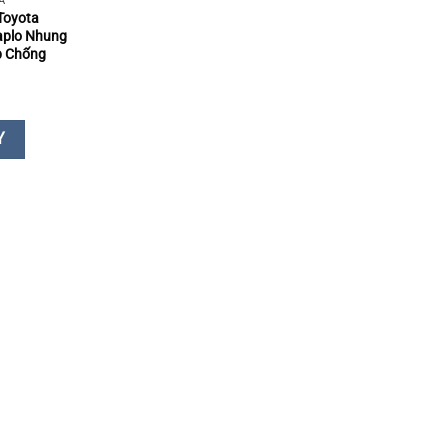
A
Toyota
aplo Nhung
p Chống
Y