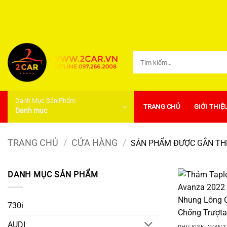
Bỏ
qua
nội
dung
Tìm
kiếm:
Danh Mục Sản Phẩm
TRANG CHỦ
GIỚI THIỆ
Danh mục
TRANG CHỦ
/
CỬA HÀNG
/
SẢN PHẨM ĐƯỢC GẮN THẺ
DANH MỤC SẢN PHẨM
730i
AUDI