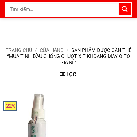
Bỏ
Tìm
qua
kiếm:
nội
dung
TRANG CHỦ
/
CỬA HÀNG
/
SẢN PHẨM ĐƯỢC GẮN THẺ
“MUA TINH DẦU CHỐNG CHUỘT XỊT KHOANG MÁY Ô TÔ
GIÁ RẺ”
LỌC
-22%