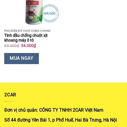
PHỤ KIỆN ĐỒ CHƠI DÙNG CHUNG
Tinh dầu chống chuột xịt
khoang máy ô tô
Giá
Giá
69.000
₫
54.000
₫
gốc
hiện
là:
tại
69.000₫.
là:
MUA NGAY
54.000₫.
2CAR
Đơn vị chủ quản: CÔNG TY TNHH 2CAR Việt Nam
Số 44 đường Yên Bái 1, p Phố Huế, Hai Bà Trưng, Hà Nội