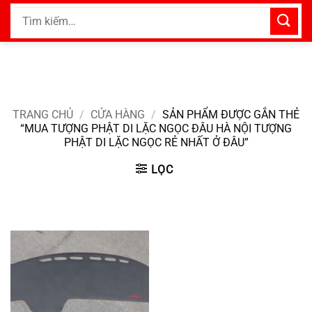
Bỏ
Tìm
qua
kiếm:
nội
dung
TRANG CHỦ
/
CỬA HÀNG
/
SẢN PHẨM ĐƯỢC GẮN THẺ
“MUA TƯỢNG PHẬT DI LẶC NGỌC ĐÂU HÀ NỘI TƯỢNG
PHẬT DI LẶC NGỌC RẺ NHẤT Ở ĐÂU”
LỌC