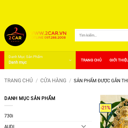
Bỏ
qua
nội
dung
Tìm
kiếm:
Danh Mục Sản Phẩm
TRANG CHỦ
GIỚI THIỆ
Danh mục
TRANG CHỦ
/
CỬA HÀNG
/
SẢN PHẨM ĐƯỢC GẮN THẺ
DANH MỤC SẢN PHẨM
-21%
730i
AUDI