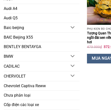
Audi A4
Audi Q5
Baic beijing
Tượng Quan Th
BAIC Beijing X55
ngồi đài sen viề
hơi
BENTLEY BENTAYGA
Giá
473.000
₫
372.
gốc
là:
BMW
473.
MUA NGA
CADILAC
CHERVOLET
Chevrolet Captiva Reww
Chưa phân loại
Cốp điện các loại xe