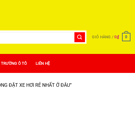
0
GIỎ HÀNG /
0
₫
Ị TRƯỜNG Ô TÔ
LIÊN HỆ
NG ĐẶT XE HƠI RẺ NHẤT Ở ĐÂU”