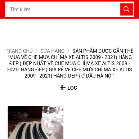
Bỏ
Tìm
qua
kiếm:
nội
dung
TRANG CHỦ
/
CỬA HÀNG
/
SẢN PHẨM ĐƯỢC GẮN THẺ
“MUA VÈ CHE MƯA CHỈ MẠ XE ALTIS 2009 - 2021{ HÀNG
ĐẸP } ĐẸP NHẤT VÈ CHE MƯA CHỈ MẠ XE ALTIS 2009 -
2021{ HÀNG ĐẸP } GIÁ RẺ VÈ CHE MƯA CHỈ MẠ XE ALTIS
2009 - 2021{ HÀNG ĐẸP } Ở ĐÂU HÀ NỘI”
LỌC