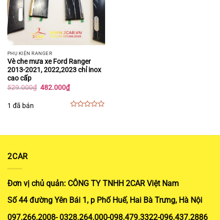
PHỤ KIỆN RANGER
Vè che mưa xe Ford Ranger
2013-2021, 2022,2023 chỉ inox
cao cấp
Giá
Giá
529.000
₫
482.000
₫
gốc
hiện
là:
tại
1 đã bán
529.000₫.
là:
482.000₫.
0
out
of
5
2CAR
Đơn vị chủ quản: CÔNG TY TNHH 2CAR Việt Nam
Số 44 đường Yên Bái 1, p Phố Huế, Hai Bà Trưng, Hà Nội
097.266.2008- 0328.264.000-098.479.3322-096.437.2886