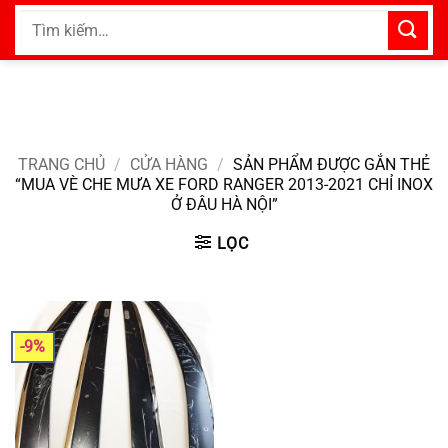
Bỏ
Tìm
qua
kiếm:
nội
dung
TRANG CHỦ
/
CỬA HÀNG
/
SẢN PHẨM ĐƯỢC GẮN THẺ
“MUA VÈ CHE MƯA XE FORD RANGER 2013-2021 CHỈ INOX
Ở ĐÂU HÀ NỘI”
LỌC
-9%