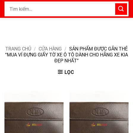
Bỏ
Tìm
qua
kiếm:
nội
dung
TRANG CHỦ
/
CỬA HÀNG
/
SẢN PHẨM ĐƯỢC GẮN THẺ
“MUA VÍ ĐỰNG GIẤY TỜ XE Ô TÔ DÀNH CHO HÃNG XE KIA
ĐẸP NHẤT”
LỌC