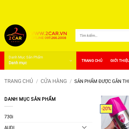
Bỏ
qua
nội
dung
Tìm
kiếm:
Danh Mục Sản Phẩm
TRANG CHỦ
GIỚI THIỆ
Danh mục
TRANG CHỦ
/
CỬA HÀNG
/
SẢN PHẨM ĐƯỢC GẮN THẺ
DANH MỤC SẢN PHẨM
-20%
730i
AUDI