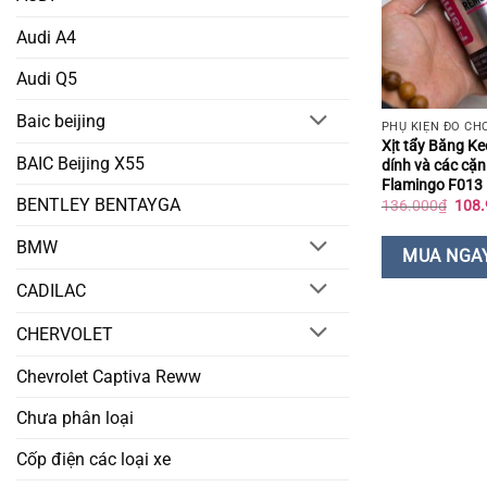
Audi A4
Audi Q5
Baic beijing
Xịt tẩy Băng K
BAIC Beijing X55
dính và các cặn
Flamingo F013
BENTLEY BENTAYGA
Giá
136.000
₫
108.
gốc
là:
BMW
136.
MUA NGA
CADILAC
CHERVOLET
Chevrolet Captiva Reww
Chưa phân loại
Cốp điện các loại xe