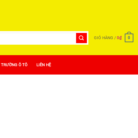
0
GIỎ HÀNG /
0
₫
Ị TRƯỜNG Ô TÔ
LIÊN HỆ